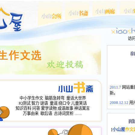
访
2011.7
网站重
新。
中小学生作文
脑筋急转弯
童话大世界
2008.12.12
用
IQ测试
智力
谜语
童谣
绕口令
儿童笑话
山屋主站、作
知识百科
问答
蒙学读物
成语故事
神话寓言
长会、家园网
万事由来
歇后语
古诗词赏析
……
次注册全部通
2008.12.12
家
[
小山屋
作文
名：s.xiaosha