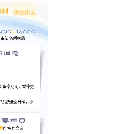
问主站
访问08版
新备案期间，暂停更
户系统全面升级，小
文网、学生作文、家
－个人空间，用户一
行。
园网正式运行，域
网
]学生作文选
nwu.com。