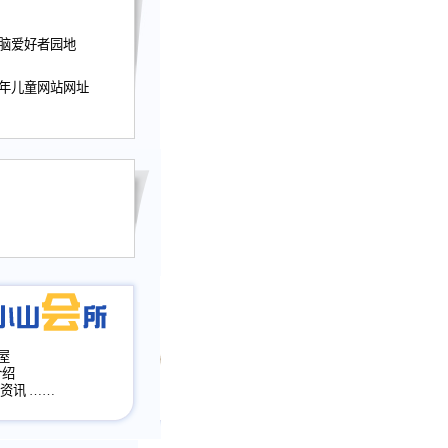
迎接小山屋建站10周
电脑爱好者园地
提前启用，小山屋全面
山会所、小山书斋、
少年儿童网站网址
加多个新栏目。。
网升级改版，增加
，作文宝典改版。
目全面大改版
改版
屋
介绍
·资讯
……