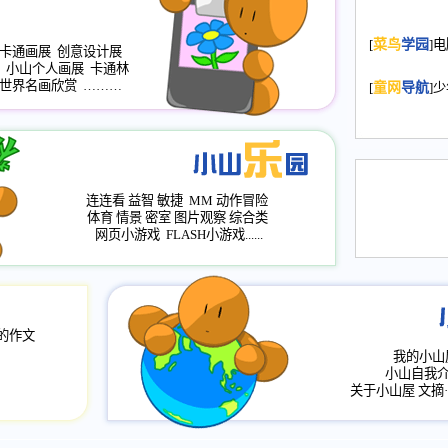
2008.11.20
为
[
菜鸟
学园
]
年，2009版
卡通画展
创意设计展
小山个人画展
卡通林
升级改版，小
世界名画欣赏
………
[
童网
导航
]
小山画廊均增
2008.11.1
作文
评分、顶功能
2008.6.1
各栏
连连看
益智
敏捷
MM
动作冒险
2008.2.12
论坛
体育
情景
密室
图片观察
综合类
网页小游戏
FLASH小游戏......
的作文
我的小山
小山自我
关于小山屋
文摘