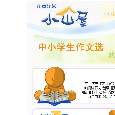
中小学生作文
脑筋
IQ测试
智力
谜语
童
知识百科
问答
蒙学读
万事由来
歇后语