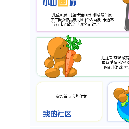
儿童画展
儿童卡通画展
创意设计展
学生摄影作品展
小山个人画展
卡通林
流行卡通欣赏
世界名画欣赏
………
连连看
益智
敏
体育
情景
密室
网页小游戏
FL
家园首页
我的作文