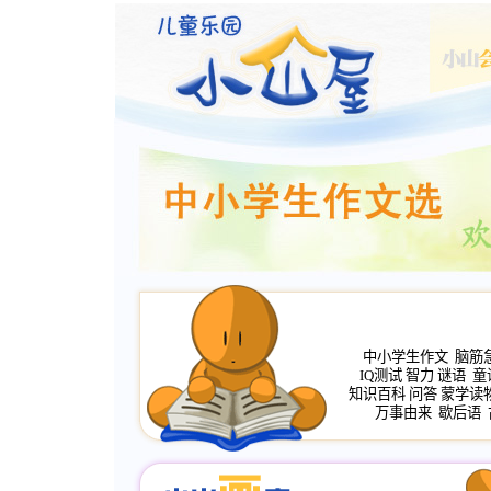
中小学生作文
脑筋
IQ测试
智力
谜语
童
知识百科
问答
蒙学读
万事由来
歇后语