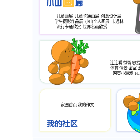
儿童画展
儿童卡通画展
创意设计展
学生摄影作品展
小山个人画展
卡通林
流行卡通欣赏
世界名画欣赏
………
连连看
益智
敏
体育
情景
密室
网页小游戏
FL
家园首页
我的作文