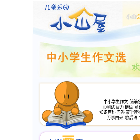
中小学生作文
脑筋
IQ测试
智力
谜语
童
知识百科
问答
蒙学读
万事由来
歇后语