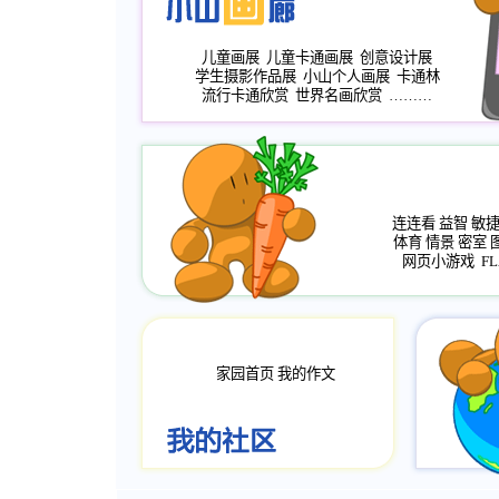
儿童画展
儿童卡通画展
创意设计展
学生摄影作品展
小山个人画展
卡通林
流行卡通欣赏
世界名画欣赏
………
连连看
益智
敏
体育
情景
密室
网页小游戏
FL
家园首页
我的作文