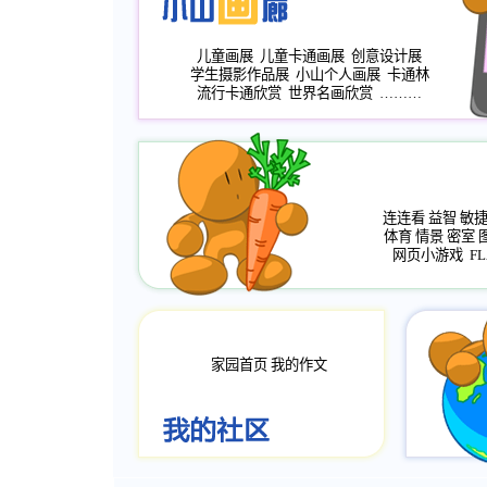
儿童画展
儿童卡通画展
创意设计展
学生摄影作品展
小山个人画展
卡通林
流行卡通欣赏
世界名画欣赏
………
连连看
益智
敏
体育
情景
密室
网页小游戏
FL
家园首页
我的作文