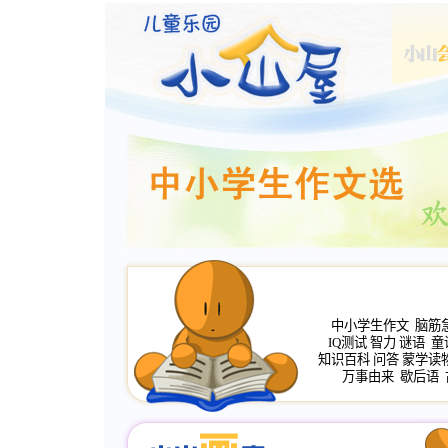
中小学生作文
脑筋
IQ测试
智力
谜语
童
知识百科
问答
蒙学读
万事由来
歇后语