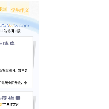
问主站
访问08版
新备案期间，暂停更
户系统全面升级，小
文网、学生作文、家
－个人空间，用户一
行。
园网正式运行，域
网
]学生作文选
nwu.com。