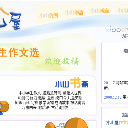
访
2011.7
网站重
新。
中小学生作文
脑筋急转弯
童话大世界
2008.12.12
用
IQ测试
智力
谜语
童谣
绕口令
儿童笑话
山屋主站、作
知识百科
问答
蒙学读物
成语故事
神话寓言
长会、家园网
万事由来
歇后语
古诗词赏析
……
次注册全部通
2008.12.12
家
[
小山屋
作文
名：s.xiaosha