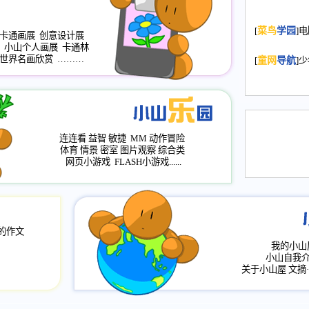
2008.11.20
为
[
菜鸟
学园
]
年，2009版
卡通画展
创意设计展
小山个人画展
卡通林
升级改版，小
世界名画欣赏
………
[
童网
导航
]
小山画廊均增
2008.11.1
作文
评分、顶功能
2008.6.1
各栏
连连看
益智
敏捷
MM
动作冒险
2008.2.12
论坛
体育
情景
密室
图片观察
综合类
网页小游戏
FLASH小游戏......
的作文
我的小山
小山自我
关于小山屋
文摘