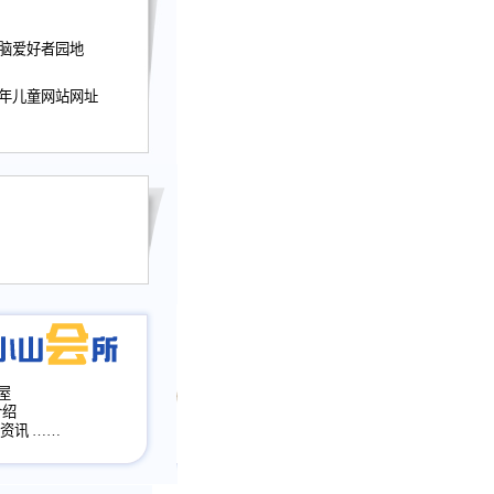
迎接小山屋建站10周
电脑爱好者园地
提前启用，小山屋全面
山会所、小山书斋、
少年儿童网站网址
加多个新栏目。。
网升级改版，增加
，作文宝典改版。
目全面大改版
改版
屋
介绍
·资讯
……