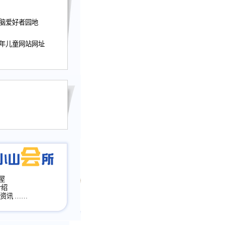
迎接小山屋建站10周
电脑爱好者园地
提前启用，小山屋全面
山会所、小山书斋、
少年儿童网站网址
加多个新栏目。。
网升级改版，增加
，作文宝典改版。
目全面大改版
改版
屋
介绍
·资讯
……