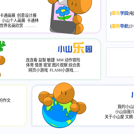
2008.11.20
为
[
菜鸟
学园
]
年，2009版
卡通画展
创意设计展
小山个人画展
卡通林
升级改版，小
世界名画欣赏
………
[
童网
导航
]
小山画廊均增
2008.11.1
作文
评分、顶功能
2008.6.1
各栏
连连看
益智
敏捷
MM
动作冒险
2008.2.12
论坛
体育
情景
密室
图片观察
综合类
网页小游戏
FLASH小游戏......
的作文
我的小山
小山自我
关于小山屋
文摘