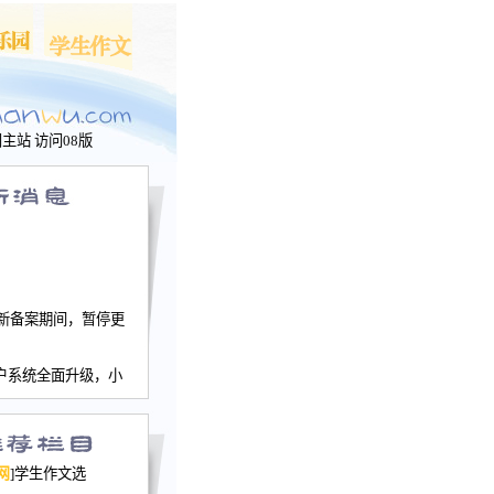
问主站
访问08版
新备案期间，暂停更
户系统全面升级，小
文网、学生作文、家
－个人空间，用户一
行。
园网正式运行，域
网
]学生作文选
nwu.com。