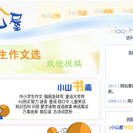
访
2011.7
网站重
新。
中小学生作文
脑筋急转弯
童话大世界
2008.12.12
用
IQ测试
智力
谜语
童谣
绕口令
儿童笑话
山屋主站、作
知识百科
问答
蒙学读物
成语故事
神话寓言
长会、家园网
万事由来
歇后语
古诗词赏析
……
次注册全部通
2008.12.12
家
[
小山屋
作文
名：s.xiaosha