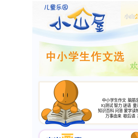
中小学生作文
脑筋
IQ测试
智力
谜语
童
知识百科
问答
蒙学读
万事由来
歇后语