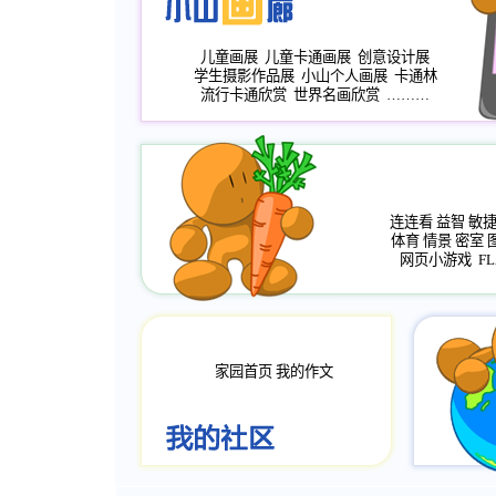
儿童画展
儿童卡通画展
创意设计展
学生摄影作品展
小山个人画展
卡通林
流行卡通欣赏
世界名画欣赏
………
连连看
益智
敏
体育
情景
密室
网页小游戏
FL
家园首页
我的作文