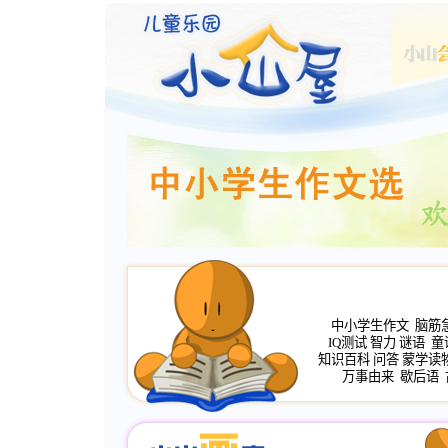
中小学生作文
脑筋
IQ测试
智力
谜语
童
知识百科
问答
蒙学读
万事由来
歇后语