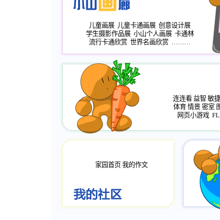
儿童画展
儿童卡通画展
创意设计展
学生摄影作品展
小山个人画展
卡通林
流行卡通欣赏
世界名画欣赏
………
连连看
益智
敏
体育
情景
密室
网页小游戏
FL
家园首页
我的作文