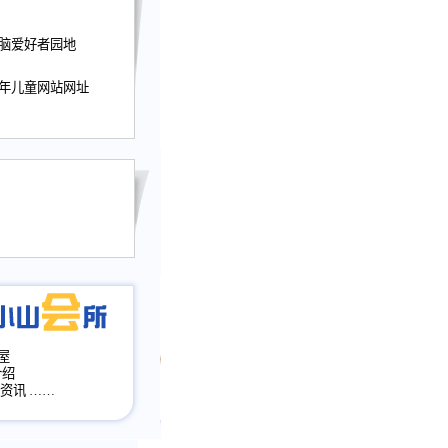
迎接小山屋建站10周
电脑爱好者园地
提前启用，小山屋全面
山会所、小山书斋、
少年儿童网站网址
加多个新栏目。。
网升级改版，增加
，作文宝典改版。
目全面大改版
改版
屋
介绍
·资讯
……