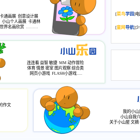
2008.11.20
为
[
菜鸟
学园
]
年，2009版
卡通画展
创意设计展
小山个人画展
卡通林
升级改版，小
世界名画欣赏
………
[
童网
导航
]
小山画廊均增
2008.11.1
作文
评分、顶功能
2008.6.1
各栏
连连看
益智
敏捷
MM
动作冒险
2008.2.12
论坛
体育
情景
密室
图片观察
综合类
网页小游戏
FLASH小游戏......
的作文
我的小山
小山自我
关于小山屋
文摘