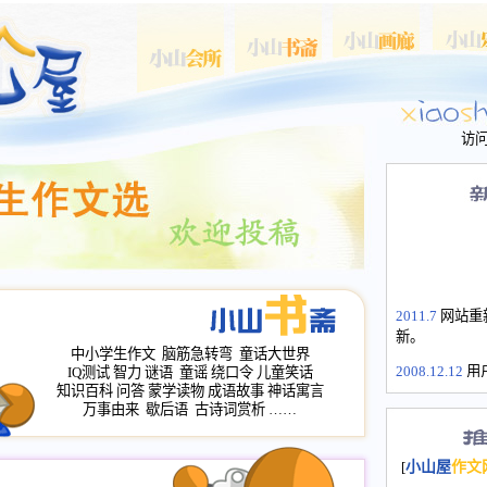
访
2011.7
网站重
新。
中小学生作文
脑筋急转弯
童话大世界
2008.12.12
用
IQ测试
智力
谜语
童谣
绕口令
儿童笑话
山屋主站、作
知识百科
问答
蒙学读物
成语故事
神话寓言
长会、家园网
万事由来
歇后语
古诗词赏析
……
次注册全部通
2008.12.12
家
[
小山屋
作文
名：s.xiaosha