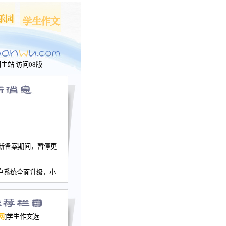
问主站
访问08版
新备案期间，暂停更
户系统全面升级，小
文网、学生作文、家
－个人空间，用户一
行。
园网正式运行，域
网
]学生作文选
nwu.com。