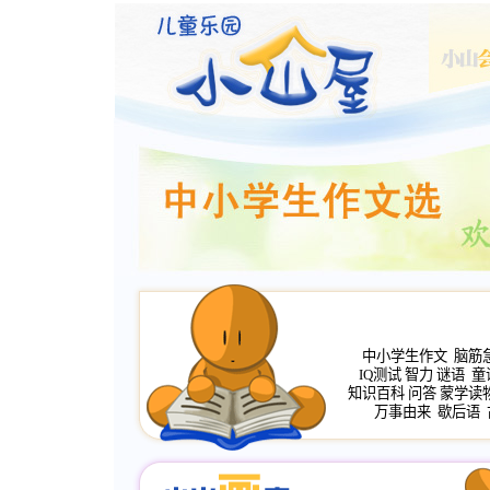
中小学生作文
脑筋
IQ测试
智力
谜语
童
知识百科
问答
蒙学读
万事由来
歇后语