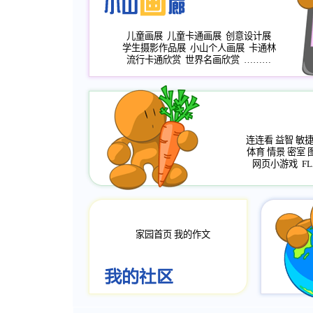
儿童画展
儿童卡通画展
创意设计展
学生摄影作品展
小山个人画展
卡通林
流行卡通欣赏
世界名画欣赏
………
连连看
益智
敏
体育
情景
密室
网页小游戏
FL
家园首页
我的作文