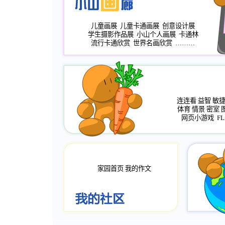
儿童画展
儿童卡通画展
创意设计展
学生摄影作品展
小山个人画展
卡通林
流行卡通欣赏
世界名画欣赏
………
连连看
益智
敏
体育
情景
密室
网页小游戏
FL
家园首页
我的作文