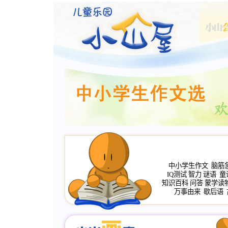
中小学生作文
脑筋
IQ测试
智力
谜语
童
知识百科
问答
蒙学读
万事由来
歇后语