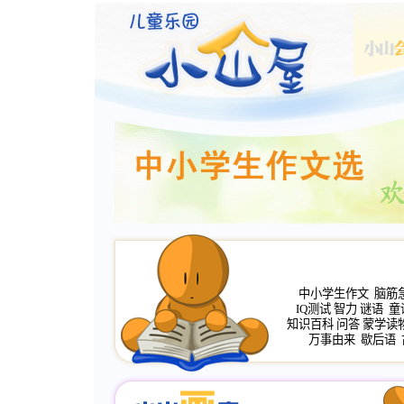
中小学生作文
脑筋
IQ测试
智力
谜语
童
知识百科
问答
蒙学读
万事由来
歇后语