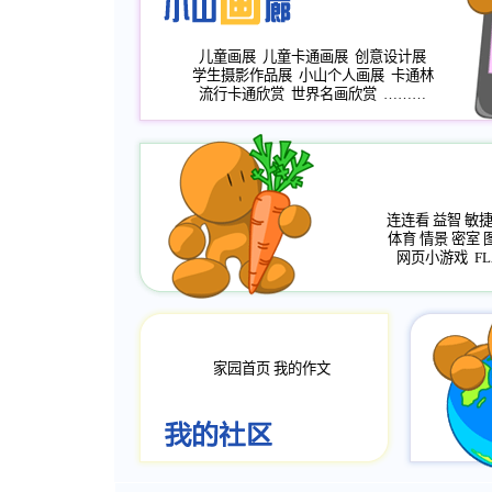
儿童画展
儿童卡通画展
创意设计展
学生摄影作品展
小山个人画展
卡通林
流行卡通欣赏
世界名画欣赏
………
连连看
益智
敏
体育
情景
密室
网页小游戏
FL
家园首页
我的作文