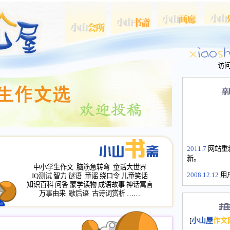
访
2011.7
网站重
新。
中小学生作文
脑筋急转弯
童话大世界
2008.12.12
用
IQ测试
智力
谜语
童谣
绕口令
儿童笑话
山屋主站、作
知识百科
问答
蒙学读物
成语故事
神话寓言
长会、家园网
万事由来
歇后语
古诗词赏析
……
次注册全部通
2008.12.12
家
[
小山屋
作文
名：s.xiaosha