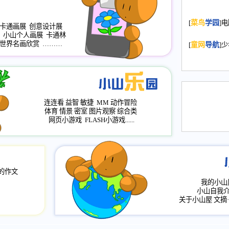
2008.11.20
为
[
菜鸟
学园
]
年，2009版
卡通画展
创意设计展
小山个人画展
卡通林
升级改版，小
世界名画欣赏
………
[
童网
导航
]
小山画廊均增
2008.11.1
作文
评分、顶功能
2008.6.1
各栏
连连看
益智
敏捷
MM
动作冒险
2008.2.12
论坛
体育
情景
密室
图片观察
综合类
网页小游戏
FLASH小游戏......
的作文
我的小山
小山自我
关于小山屋
文摘