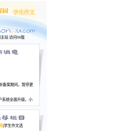
问主站
访问08版
新备案期间，暂停更
户系统全面升级，小
文网、学生作文、家
－个人空间，用户一
行。
园网正式运行，域
网
]学生作文选
nwu.com。