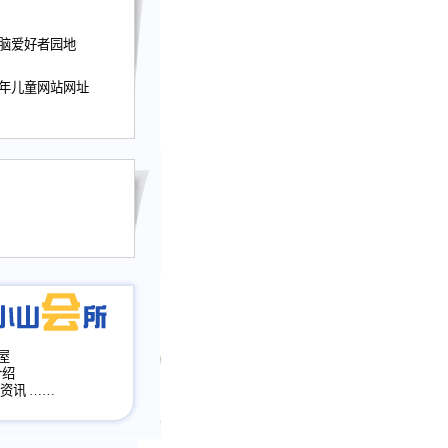
迎接小山屋建站10周
电脑爱好者园地
提前启用，小山屋全面
山会所、小山书斋、
少年儿童网站网址
加多个新栏目。。
网升级改版，增加
，作文宝典改版。
目全面大改版
改版
屋
介绍
·资讯
……