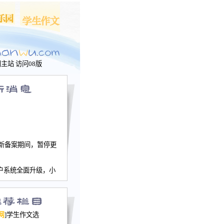
问主站
访问08版
新备案期间，暂停更
户系统全面升级，小
文网、学生作文、家
－个人空间，用户一
行。
园网正式运行，域
网
]学生作文选
nwu.com。