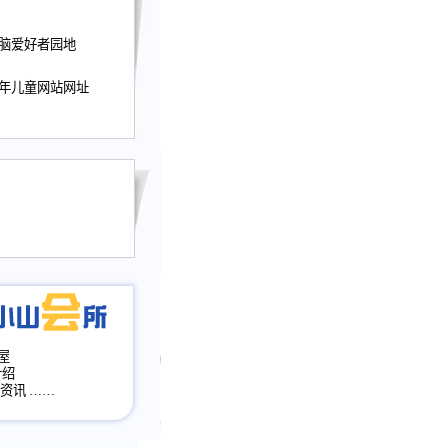
迎接小山屋建站10周
电脑爱好者园地
提前启用，小山屋全面
山会所、小山书斋、
少年儿童网站网址
加多个新栏目。。
网升级改版，增加
，作文宝典改版。
目全面大改版
改版
屋
介绍
·资讯
……