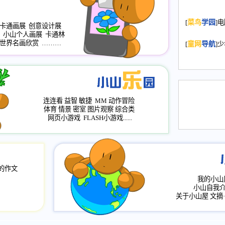
2008.11.20
为
[
菜鸟
学园
]
年，2009版
卡通画展
创意设计展
小山个人画展
卡通林
升级改版，小
世界名画欣赏
………
[
童网
导航
]
小山画廊均增
2008.11.1
作文
评分、顶功能
2008.6.1
各栏
连连看
益智
敏捷
MM
动作冒险
2008.2.12
论坛
体育
情景
密室
图片观察
综合类
网页小游戏
FLASH小游戏......
的作文
我的小山
小山自我
关于小山屋
文摘