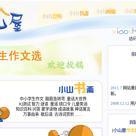
访
2011.7
网站重
新。
中小学生作文
脑筋急转弯
童话大世界
2008.12.12
用
IQ测试
智力
谜语
童谣
绕口令
儿童笑话
山屋主站、作
知识百科
问答
蒙学读物
成语故事
神话寓言
长会、家园网
万事由来
歇后语
古诗词赏析
……
次注册全部通
2008.12.12
家
[
小山屋
作文
名：s.xiaosha