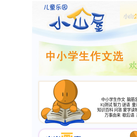
中小学生作文
脑筋
IQ测试
智力
谜语
童
知识百科
问答
蒙学读
万事由来
歇后语