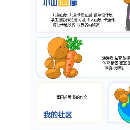
儿童画展
儿童卡通画展
创意设计展
学生摄影作品展
小山个人画展
卡通林
流行卡通欣赏
世界名画欣赏
………
连连看
益智
敏
体育
情景
密室
网页小游戏
FL
家园首页
我的作文