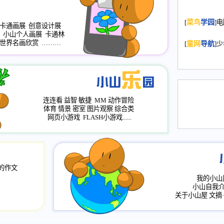
2008.11.20
为
[
菜鸟
学园
]
年，2009版
卡通画展
创意设计展
小山个人画展
卡通林
升级改版，小
世界名画欣赏
………
[
童网
导航
]
小山画廊均增
2008.11.1
作文
评分、顶功能
2008.6.1
各栏
连连看
益智
敏捷
MM
动作冒险
2008.2.12
论坛
体育
情景
密室
图片观察
综合类
网页小游戏
FLASH小游戏......
的作文
我的小山
小山自我
关于小山屋
文摘