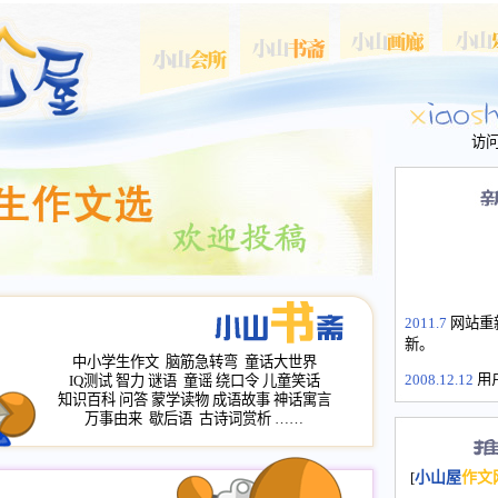
访
2011.7
网站重
新。
中小学生作文
脑筋急转弯
童话大世界
2008.12.12
用
IQ测试
智力
谜语
童谣
绕口令
儿童笑话
山屋主站、作
知识百科
问答
蒙学读物
成语故事
神话寓言
万事由来
歇后语
古诗词赏析
……
长会、家园网
次注册全部通
2008.12.12
家
[
小山屋
作文
名：s.xiaosha