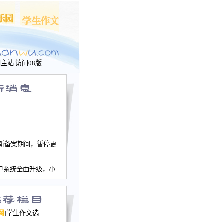
问主站
访问08版
新备案期间，暂停更
户系统全面升级，小
文网、学生作文、家
－个人空间，用户一
行。
园网正式运行，域
网
]学生作文选
nwu.com。