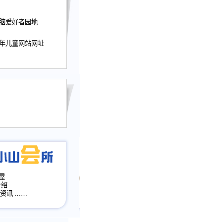
迎接小山屋建站10周
电脑爱好者园地
提前启用，小山屋全面
山会所、小山书斋、
少年儿童网站网址
加多个新栏目。。
网升级改版，增加
，作文宝典改版。
目全面大改版
改版
屋
介绍
·资讯
……