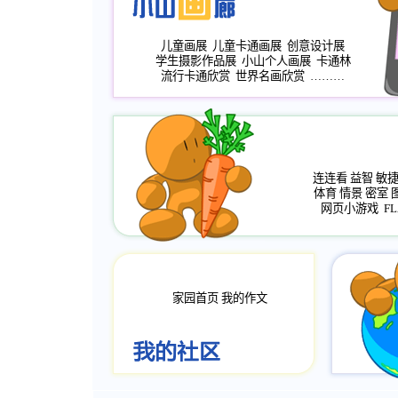
儿童画展
儿童卡通画展
创意设计展
学生摄影作品展
小山个人画展
卡通林
流行卡通欣赏
世界名画欣赏
………
连连看
益智
敏
体育
情景
密室
网页小游戏
FL
家园首页
我的作文