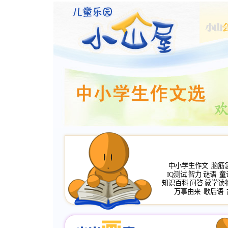
中小学生作文
脑筋
IQ测试
智力
谜语
童
知识百科
问答
蒙学读
万事由来
歇后语