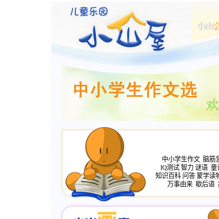
中小学生作文
脑筋
IQ测试
智力
谜语
童
知识百科
问答
蒙学读
万事由来
歇后语