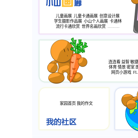
儿童画展
儿童卡通画展
创意设计展
学生摄影作品展
小山个人画展
卡通林
流行卡通欣赏
世界名画欣赏
………
连连看
益智
敏
体育
情景
密室
网页小游戏
FL
家园首页
我的作文