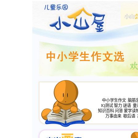
中小学生作文
脑筋
IQ测试
智力
谜语
童
知识百科
问答
蒙学读
万事由来
歇后语