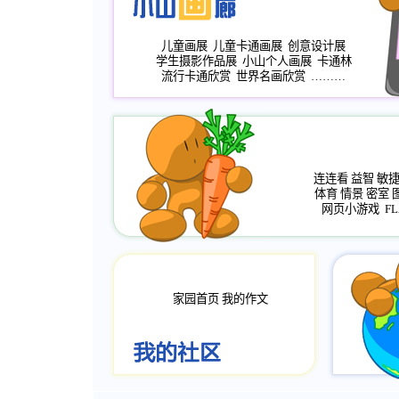
儿童画展
儿童卡通画展
创意设计展
学生摄影作品展
小山个人画展
卡通林
流行卡通欣赏
世界名画欣赏
………
连连看
益智
敏
体育
情景
密室
网页小游戏
FL
家园首页
我的作文