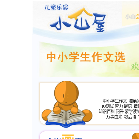
中小学生作文
脑筋
IQ测试
智力
谜语
童
知识百科
问答
蒙学读
万事由来
歇后语