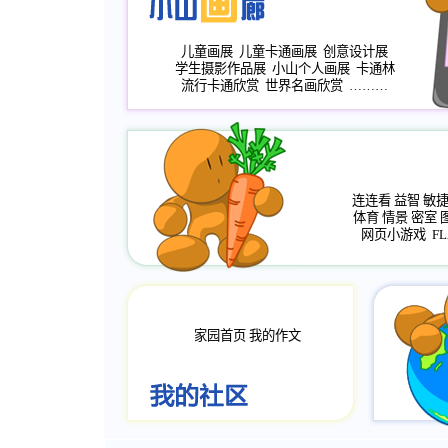
儿童画展
儿童卡通画展
创意设计展
学生摄影作品展
小山个人画展
卡通林
流行卡通欣赏
世界名画欣赏
………
连连看
益智
敏
体育
情景
密室
网页小游戏
FL
家园首页
我的作文