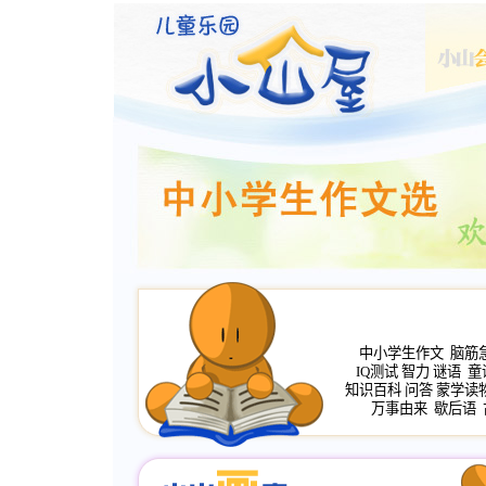
中小学生作文
脑筋
IQ测试
智力
谜语
童
知识百科
问答
蒙学读
万事由来
歇后语