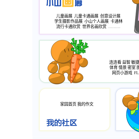
儿童画展
儿童卡通画展
创意设计展
学生摄影作品展
小山个人画展
卡通林
流行卡通欣赏
世界名画欣赏
………
连连看
益智
敏
体育
情景
密室
网页小游戏
FL
家园首页
我的作文