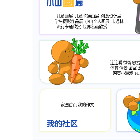
儿童画展
儿童卡通画展
创意设计展
学生摄影作品展
小山个人画展
卡通林
流行卡通欣赏
世界名画欣赏
………
连连看
益智
敏
体育
情景
密室
网页小游戏
FL
家园首页
我的作文