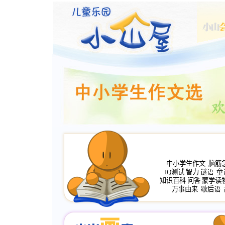
中小学生作文
脑筋
IQ测试
智力
谜语
童
知识百科
问答
蒙学读
万事由来
歇后语