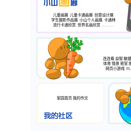
儿童画展
儿童卡通画展
创意设计展
学生摄影作品展
小山个人画展
卡通林
流行卡通欣赏
世界名画欣赏
………
连连看
益智
敏
体育
情景
密室
网页小游戏
FL
家园首页
我的作文