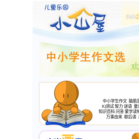
中小学生作文
脑筋
IQ测试
智力
谜语
童
知识百科
问答
蒙学读
万事由来
歇后语