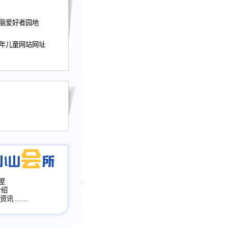
迎接小山屋建站10周
电脑爱好者园地
提前启用，小山屋全面
山会所、小山书斋、
少年儿童网站网址
加多个新栏目。。
网升级改版，增加
，作文宝典改版。
目全面大改版
改版
屋
介绍
·资讯
……