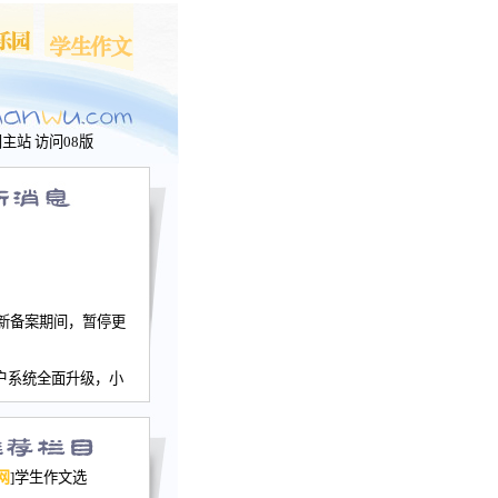
问主站
访问08版
新备案期间，暂停更
户系统全面升级，小
文网、学生作文、家
－个人空间，用户一
行。
园网正式运行，域
网
]学生作文选
nwu.com。