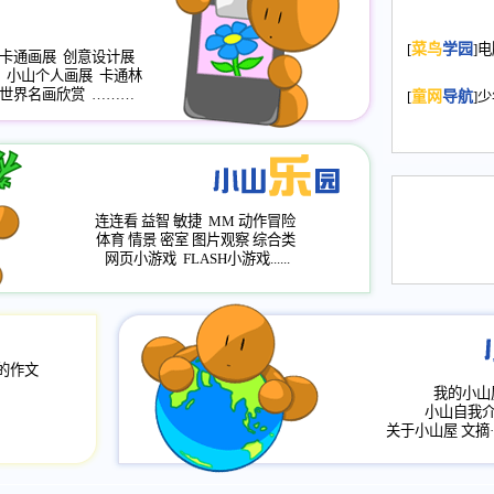
2008.11.20
为
[
菜鸟
学园
]
年，2009版
卡通画展
创意设计展
小山个人画展
卡通林
升级改版，小
世界名画欣赏
………
[
童网
导航
]
小山画廊均增
2008.11.1
作文
评分、顶功能
2008.6.1
各栏
连连看
益智
敏捷
MM
动作冒险
2008.2.12
论坛
体育
情景
密室
图片观察
综合类
网页小游戏
FLASH小游戏......
的作文
我的小山
小山自我
关于小山屋
文摘