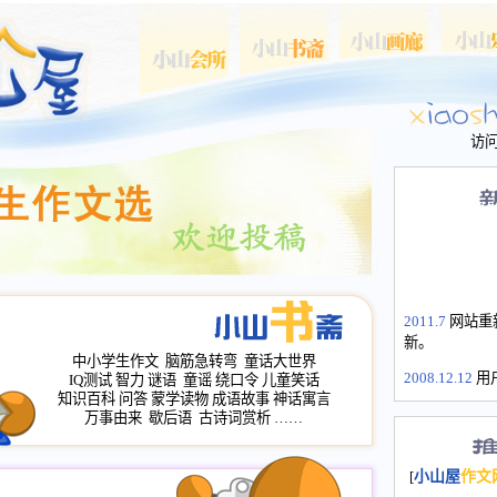
访
2011.7
网站重
新。
中小学生作文
脑筋急转弯
童话大世界
2008.12.12
用
IQ测试
智力
谜语
童谣
绕口令
儿童笑话
山屋主站、作
知识百科
问答
蒙学读物
成语故事
神话寓言
长会、家园网
万事由来
歇后语
古诗词赏析
……
次注册全部通
2008.12.12
家
[
小山屋
作文
名：s.xiaosha