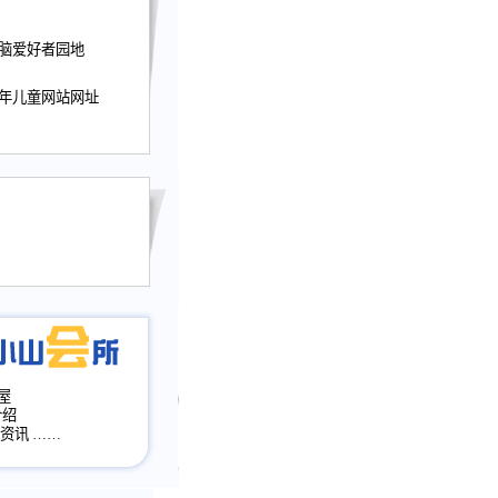
迎接小山屋建站10周
电脑爱好者园地
提前启用，小山屋全面
山会所、小山书斋、
少年儿童网站网址
加多个新栏目。。
网升级改版，增加
，作文宝典改版。
目全面大改版
改版
屋
介绍
·资讯
……