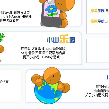
2008.11.20
为
[
菜鸟
学园
]
年，2009版
卡通画展
创意设计展
小山个人画展
卡通林
升级改版，小
世界名画欣赏
………
[
童网
导航
]
小山画廊均增
2008.11.1
作文
评分、顶功能
2008.6.1
各栏
连连看
益智
敏捷
MM
动作冒险
2008.2.12
论坛
体育
情景
密室
图片观察
综合类
网页小游戏
FLASH小游戏......
的作文
我的小山
小山自我
关于小山屋
文摘