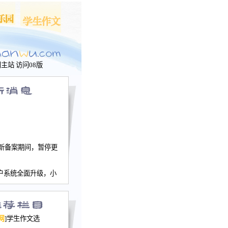
问主站
访问08版
新备案期间，暂停更
户系统全面升级，小
文网、学生作文、家
－个人空间，用户一
行。
园网正式运行，域
网
]学生作文选
nwu.com。