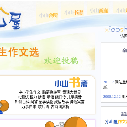
访
2011.7
网站重
新。
中小学生作文
脑筋急转弯
童话大世界
2008.12.12
用
IQ测试
智力
谜语
童谣
绕口令
儿童笑话
山屋主站、作
知识百科
问答
蒙学读物
成语故事
神话寓言
长会、家园网
万事由来
歇后语
古诗词赏析
……
次注册全部通
2008.12.12
家
[
小山屋
作文
名：s.xiaosha