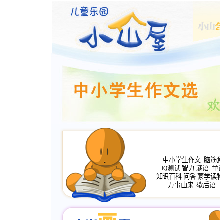
中小学生作文
脑筋
IQ测试
智力
谜语
童
知识百科
问答
蒙学读
万事由来
歇后语