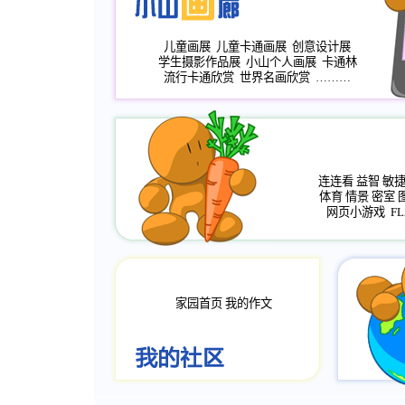
儿童画展
儿童卡通画展
创意设计展
学生摄影作品展
小山个人画展
卡通林
流行卡通欣赏
世界名画欣赏
………
连连看
益智
敏
体育
情景
密室
网页小游戏
FL
家园首页
我的作文