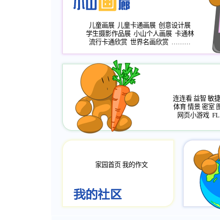
儿童画展
儿童卡通画展
创意设计展
学生摄影作品展
小山个人画展
卡通林
流行卡通欣赏
世界名画欣赏
………
连连看
益智
敏
体育
情景
密室
网页小游戏
FL
家园首页
我的作文