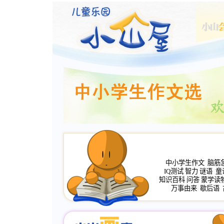
中小学生作文
脑筋
IQ测试
智力
谜语
童
知识百科
问答
蒙学读
万事由来
歇后语