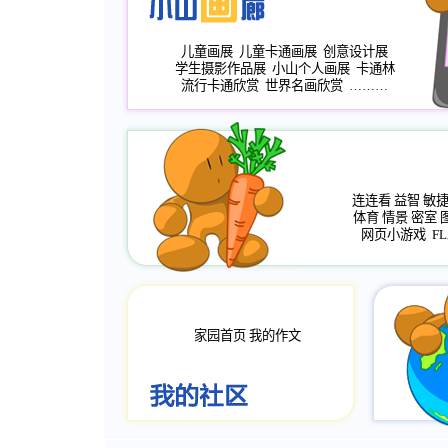
儿童画展
儿童卡通画展
创意设计展
学生摄影作品展
小山个人画展
卡通林
流行卡通欣赏
世界名画欣赏
………
连连看
益智
敏
体育
情景
密室
网页小游戏
FL
家园首页
我的作文