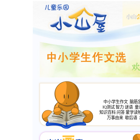
中小学生作文
脑筋
IQ测试
智力
谜语
童
知识百科
问答
蒙学读
万事由来
歇后语