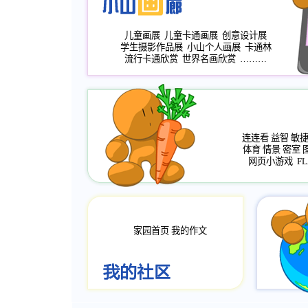
儿童画展
儿童卡通画展
创意设计展
学生摄影作品展
小山个人画展
卡通林
流行卡通欣赏
世界名画欣赏
………
连连看
益智
敏
体育
情景
密室
网页小游戏
FL
家园首页
我的作文