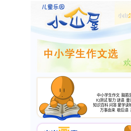
中小学生作文
脑筋
IQ测试
智力
谜语
童
知识百科
问答
蒙学读
万事由来
歇后语