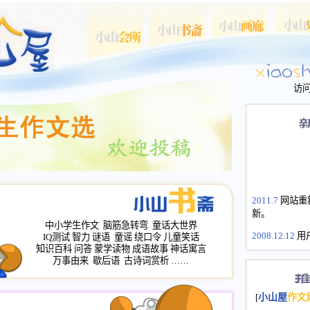
访
2011.7
网站重
新。
中小学生作文
脑筋急转弯
童话大世界
2008.12.12
用
IQ测试
智力
谜语
童谣
绕口令
儿童笑话
山屋主站、作
知识百科
问答
蒙学读物
成语故事
神话寓言
长会、家园网
万事由来
歇后语
古诗词赏析
……
次注册全部通
2008.12.12
家
[
小山屋
作文
名：s.xiaosha