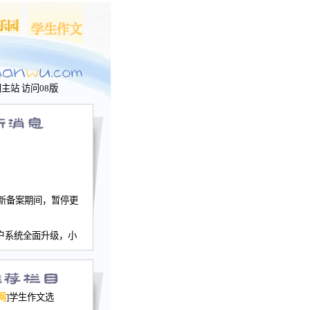
问主站
访问08版
新备案期间，暂停更
户系统全面升级，小
文网、学生作文、家
－个人空间，用户一
行。
园网正式运行，域
网
]学生作文选
nwu.com。