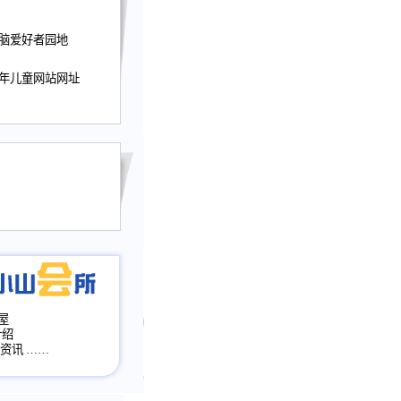
迎接小山屋建站10周
电脑爱好者园地
提前启用，小山屋全面
山会所、小山书斋、
少年儿童网站网址
加多个新栏目。。
网升级改版，增加
，作文宝典改版。
目全面大改版
改版
屋
介绍
·资讯
……