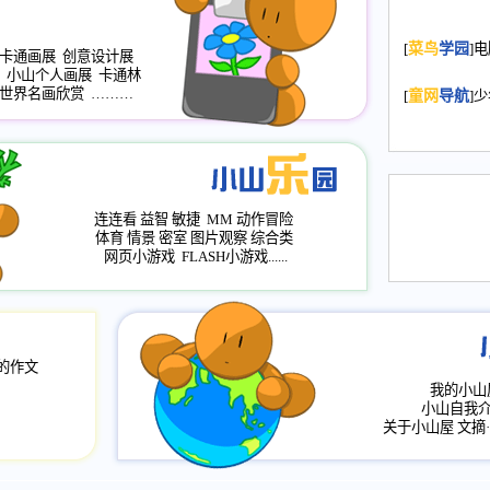
2008.11.20
为
[
菜鸟
学园
]
年，2009版
卡通画展
创意设计展
小山个人画展
卡通林
升级改版，小
世界名画欣赏
………
[
童网
导航
]
小山画廊均增
2008.11.1
作文
评分、顶功能
2008.6.1
各栏
连连看
益智
敏捷
MM
动作冒险
2008.2.12
论坛
体育
情景
密室
图片观察
综合类
网页小游戏
FLASH小游戏......
的作文
我的小山
小山自我
关于小山屋
文摘