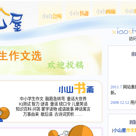
访
2011.7
网站重
新。
中小学生作文
脑筋急转弯
童话大世界
2008.12.12
用
IQ测试
智力
谜语
童谣
绕口令
儿童笑话
山屋主站、作
知识百科
问答
蒙学读物
成语故事
神话寓言
长会、家园网
万事由来
歇后语
古诗词赏析
……
次注册全部通
2008.12.12
家
[
小山屋
作文
名：s.xiaosha