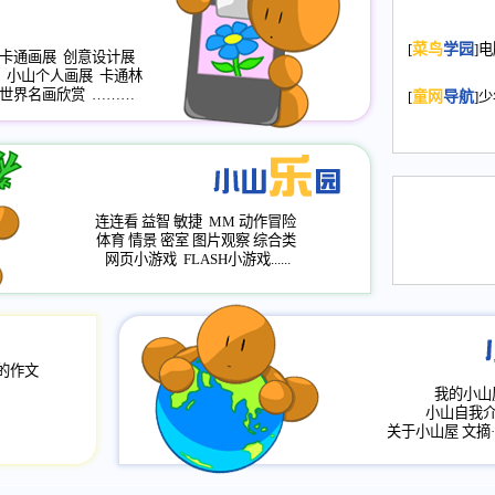
2008.11.20
为
[
菜鸟
学园
]
年，2009版
卡通画展
创意设计展
升级改版，小
小山个人画展
卡通林
小山画廊均增
世界名画欣赏
………
[
童网
导航
]
2008.11.1
作文
评分、顶功能
2008.6.1
各栏
连连看
益智
敏捷
MM
动作冒险
2008.2.12
论坛
体育
情景
密室
图片观察
综合类
网页小游戏
FLASH小游戏......
的作文
我的小山
小山自我
关于小山屋
文摘