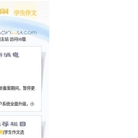
问主站
访问08版
新备案期间，暂停更
户系统全面升级，小
文网、学生作文、家
－个人空间，用户一
行。
园网正式运行，域
网
]学生作文选
nwu.com。