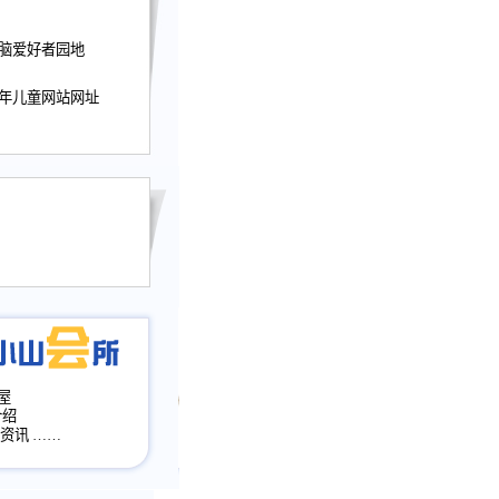
迎接小山屋建站10周
电脑爱好者园地
提前启用，小山屋全面
山会所、小山书斋、
加多个新栏目。。
少年儿童网站网址
网升级改版，增加
，作文宝典改版。
目全面大改版
改版
屋
介绍
·资讯
……