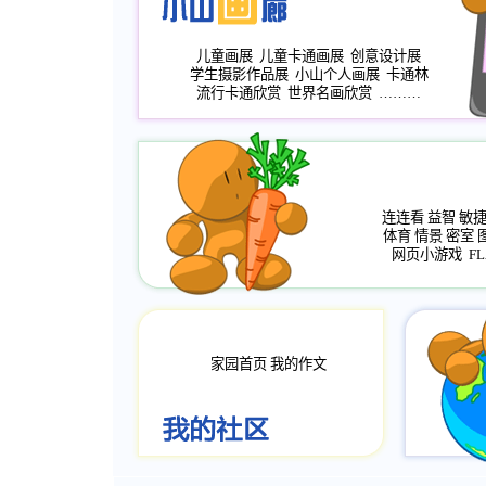
儿童画展
儿童卡通画展
创意设计展
学生摄影作品展
小山个人画展
卡通林
流行卡通欣赏
世界名画欣赏
………
连连看
益智
敏
体育
情景
密室
网页小游戏
FL
家园首页
我的作文