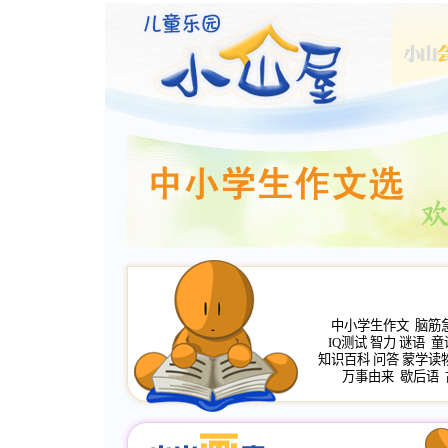
中小学生作文
脑筋
IQ测试
智力
谜语
童
知识百科
问答
蒙学读
万事由来
歇后语