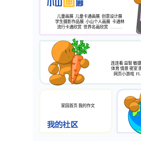
儿童画展
儿童卡通画展
创意设计展
学生摄影作品展
小山个人画展
卡通林
流行卡通欣赏
世界名画欣赏
………
连连看
益智
敏
体育
情景
密室
网页小游戏
FL
家园首页
我的作文