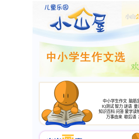
中小学生作文
脑筋
IQ测试
智力
谜语
童
知识百科
问答
蒙学读
万事由来
歇后语