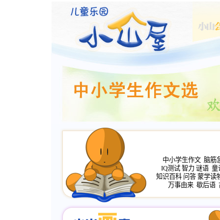
中小学生作文
脑筋
IQ测试
智力
谜语
童
知识百科
问答
蒙学读
万事由来
歇后语