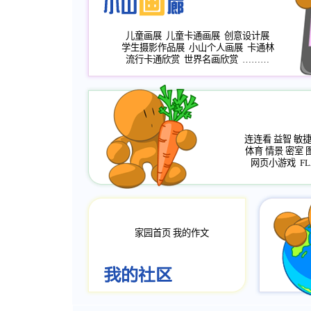
儿童画展
儿童卡通画展
创意设计展
学生摄影作品展
小山个人画展
卡通林
流行卡通欣赏
世界名画欣赏
………
连连看
益智
敏
体育
情景
密室
网页小游戏
FL
家园首页
我的作文