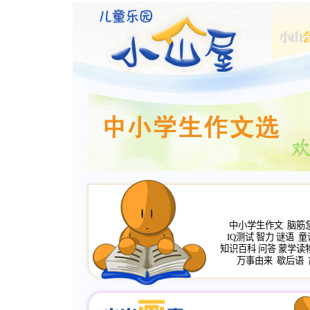
中小学生作文
脑筋
IQ测试
智力
谜语
童
知识百科
问答
蒙学读
万事由来
歇后语