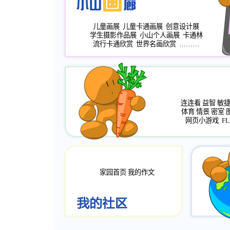
儿童画展
儿童卡通画展
创意设计展
学生摄影作品展
小山个人画展
卡通林
流行卡通欣赏
世界名画欣赏
………
连连看
益智
敏
体育
情景
密室
网页小游戏
FL
家园首页
我的作文