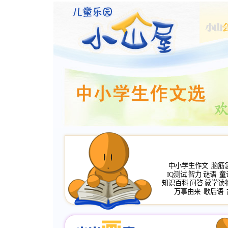
中小学生作文
脑筋
IQ测试
智力
谜语
童
知识百科
问答
蒙学读
万事由来
歇后语