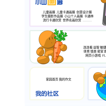
儿童画展
儿童卡通画展
创意设计展
学生摄影作品展
小山个人画展
卡通林
流行卡通欣赏
世界名画欣赏
………
连连看
益智
敏
体育
情景
密室
网页小游戏
FL
家园首页
我的作文