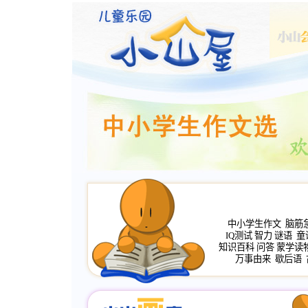
中小学生作文
脑筋
IQ测试
智力
谜语
童
知识百科
问答
蒙学读
万事由来
歇后语