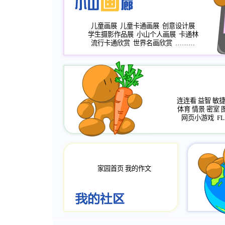
儿童画展
儿童卡通画展
创意设计展
学生摄影作品展
小山个人画展
卡通林
流行卡通欣赏
世界名画欣赏
………
连连看
益智
敏
体育
情景
密室
网页小游戏
FL
家园首页
我的作文