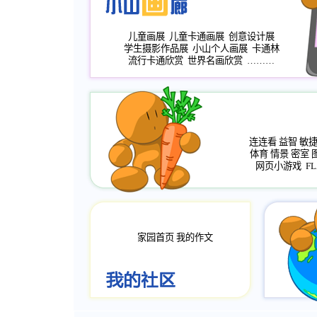
儿童画展
儿童卡通画展
创意设计展
学生摄影作品展
小山个人画展
卡通林
流行卡通欣赏
世界名画欣赏
………
连连看
益智
敏
体育
情景
密室
网页小游戏
FL
家园首页
我的作文