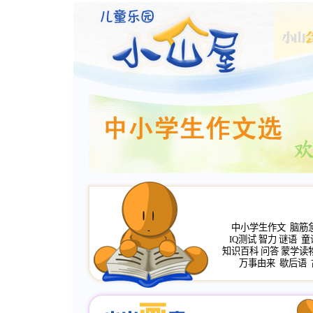
中小学生作文
脑筋
IQ测试
智力
谜语
童
知识百科
问答
蒙学读
万事由来
歇后语