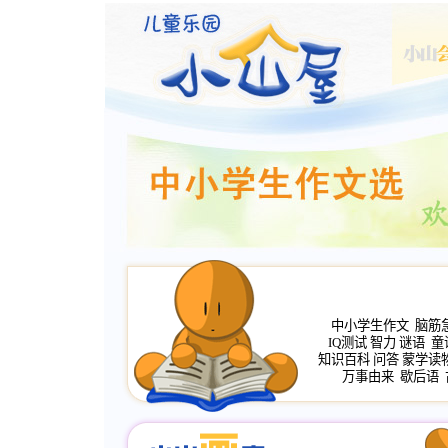
中小学生作文
脑筋
IQ测试
智力
谜语
童
知识百科
问答
蒙学读
万事由来
歇后语