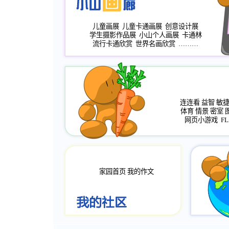
儿童画展
儿童卡通画展
创意设计展
学生摄影作品展
小山个人画展
卡通林
流行卡通欣赏
世界名画欣赏
………
连连看
益智
敏
体育
情景
密室
网页小游戏
FL
家园首页
我的作文