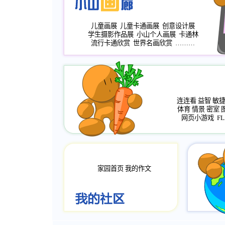
儿童画展
儿童卡通画展
创意设计展
学生摄影作品展
小山个人画展
卡通林
流行卡通欣赏
世界名画欣赏
………
连连看
益智
敏
体育
情景
密室
网页小游戏
FL
家园首页
我的作文