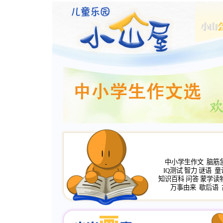
中小学生作文
脑筋
IQ测试
智力
谜语
童
知识百科
问答
蒙学读
万事由来
歇后语