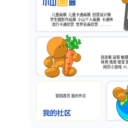
儿童画展
儿童卡通画展
创意设计展
学生摄影作品展
小山个人画展
卡通林
流行卡通欣赏
世界名画欣赏
………
连连看
益智
敏
体育
情景
密室
网页小游戏
FL
家园首页
我的作文