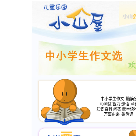
中小学生作文
脑筋
IQ测试
智力
谜语
童
知识百科
问答
蒙学读
万事由来
歇后语