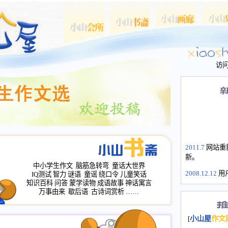
访
2011.7
网站重
新。
中小学生作文
脑筋急转弯
童话大世界
2008.12.12
用
IQ测试
智力
谜语
童谣
绕口令
儿童笑话
山屋主站、作
知识百科
问答
蒙学读物
成语故事
神话寓言
长会、家园网
万事由来
歇后语
古诗词赏析
……
次注册全部通
2008.12.12
家
[
小山屋
作文
名：s.xiaosha