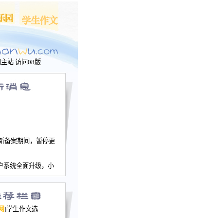
问主站
访问08版
新备案期间，暂停更
户系统全面升级，小
文网、学生作文、家
－个人空间，用户一
行。
园网正式运行，域
网
]学生作文选
nwu.com。