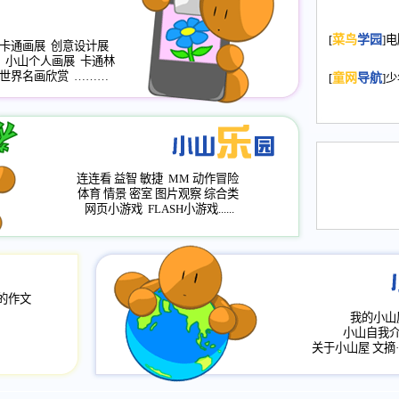
2008.11.20
为
[
菜鸟
学园
]
年，2009版
卡通画展
创意设计展
小山个人画展
卡通林
升级改版，小
世界名画欣赏
………
[
童网
导航
]
小山画廊均增
2008.11.1
作文
评分、顶功能
2008.6.1
各栏
连连看
益智
敏捷
MM
动作冒险
2008.2.12
论坛
体育
情景
密室
图片观察
综合类
网页小游戏
FLASH小游戏......
的作文
我的小山
小山自我
关于小山屋
文摘