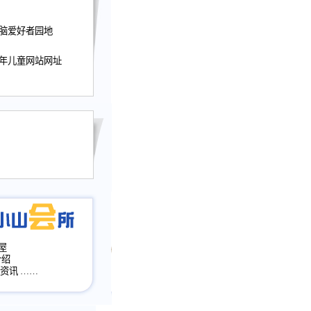
迎接小山屋建站10周
电脑爱好者园地
提前启用，小山屋全面
山会所、小山书斋、
少年儿童网站网址
加多个新栏目。。
网升级改版，增加
，作文宝典改版。
目全面大改版
改版
屋
介绍
·资讯
……