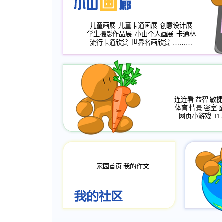
儿童画展
儿童卡通画展
创意设计展
学生摄影作品展
小山个人画展
卡通林
流行卡通欣赏
世界名画欣赏
………
连连看
益智
敏
体育
情景
密室
网页小游戏
FL
家园首页
我的作文