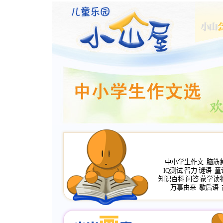
中小学生作文
脑筋
IQ测试
智力
谜语
童
知识百科
问答
蒙学读
万事由来
歇后语