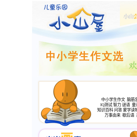
中小学生作文
脑筋
IQ测试
智力
谜语
童
知识百科
问答
蒙学读
万事由来
歇后语