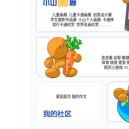
儿童画展
儿童卡通画展
创意设计展
学生摄影作品展
小山个人画展
卡通林
流行卡通欣赏
世界名画欣赏
………
连连看
益智
敏
体育
情景
密室
网页小游戏
FL
家园首页
我的作文