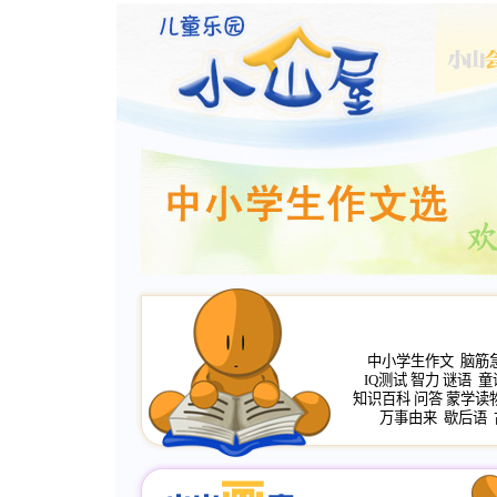
中小学生作文
脑筋
IQ测试
智力
谜语
童
知识百科
问答
蒙学读
万事由来
歇后语