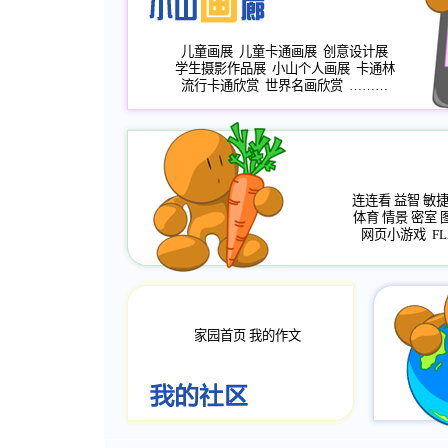
儿童画展
儿童卡通画展
创意设计展
学生摄影作品展
小山个人画展
卡通林
流行卡通欣赏
世界名画欣赏
………
连连看
益智
敏
体育
情景
密室
网页小游戏
FL
家园首页
我的作文