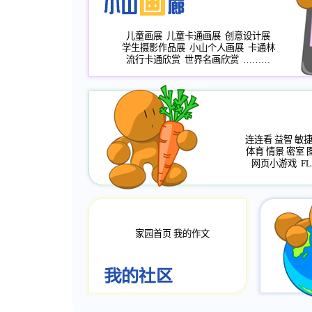
儿童画展
儿童卡通画展
创意设计展
学生摄影作品展
小山个人画展
卡通林
流行卡通欣赏
世界名画欣赏
………
连连看
益智
敏
体育
情景
密室
网页小游戏
FL
家园首页
我的作文