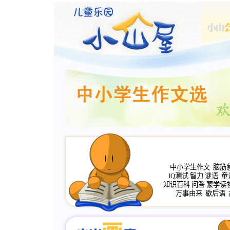
中小学生作文
脑筋
IQ测试
智力
谜语
童
知识百科
问答
蒙学读
万事由来
歇后语