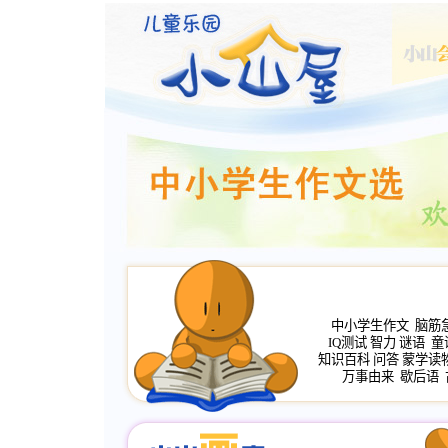
中小学生作文
脑筋
IQ测试
智力
谜语
童
知识百科
问答
蒙学读
万事由来
歇后语