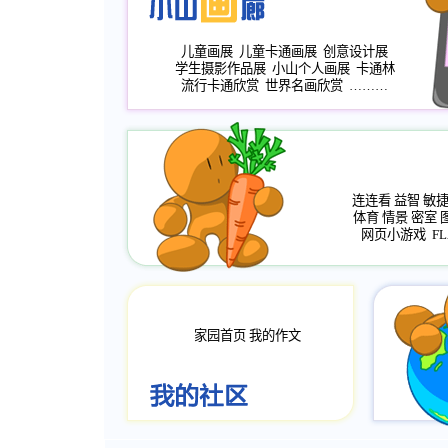
儿童画展
儿童卡通画展
创意设计展
学生摄影作品展
小山个人画展
卡通林
流行卡通欣赏
世界名画欣赏
………
连连看
益智
敏
体育
情景
密室
网页小游戏
FL
家园首页
我的作文