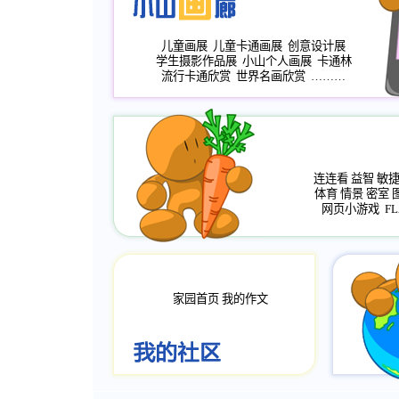
儿童画展
儿童卡通画展
创意设计展
学生摄影作品展
小山个人画展
卡通林
流行卡通欣赏
世界名画欣赏
………
连连看
益智
敏
体育
情景
密室
网页小游戏
FL
家园首页
我的作文