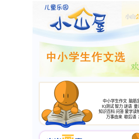
中小学生作文
脑筋
IQ测试
智力
谜语
童
知识百科
问答
蒙学读
万事由来
歇后语