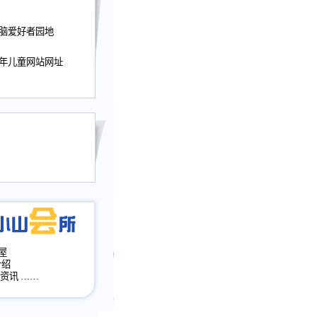
迎接小山屋建站10周
电脑爱好者园地
提前启用，小山屋全面
山会所、小山书斋、
加多个新栏目。。
少年儿童网站网址
网升级改版，增加
，作文宝典改版。
目全面大改版
改版
屋
介绍
·资讯
……