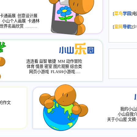
2008.11.20
为
[
菜鸟
学园
]
年，2009版
卡通画展
创意设计展
升级改版，小
小山个人画展
卡通林
世界名画欣赏
………
小山画廊均增
[
童网
导航
]
2008.11.1
作文
评分、顶功能
2008.6.1
各栏
连连看
益智
敏捷
MM
动作冒险
2008.2.12
论坛
体育
情景
密室
图片观察
综合类
网页小游戏
FLASH小游戏......
的作文
我的小山
小山自我
关于小山屋
文摘