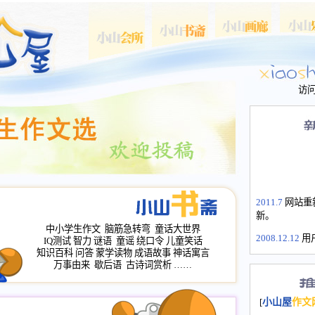
访
2011.7
网站重
新。
中小学生作文
脑筋急转弯
童话大世界
2008.12.12
用
IQ测试
智力
谜语
童谣
绕口令
儿童笑话
山屋主站、作
知识百科
问答
蒙学读物
成语故事
神话寓言
长会、家园网
万事由来
歇后语
古诗词赏析
……
次注册全部通
2008.12.12
家
[
小山屋
作文
名：s.xiaosha