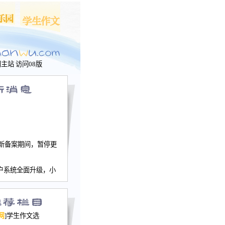
问主站
访问08版
新备案期间，暂停更
户系统全面升级，小
文网、学生作文、家
－个人空间，用户一
行。
园网正式运行，域
网
]学生作文选
nwu.com。